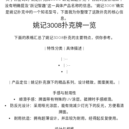
没有明确提及“跃记智趣”这一具体产品名称
的信息。“姚记3008”确实
是姚记扑克中的一个知名型号，下面我为你整理了这款扑克的核心信
息。
姚记3008扑克牌一览
下面的表格汇总了姚记3008扑克的主要特点，供你参考。
| 特性分类 | 具体描述 |
| :--
| :--
|
|
产品定位
| 姚记扑克旗下的精品系列，设计精致，图案美观。 |
手感与耐用性
顺滑手感
：牌面带有特殊的
UV涂层
，搓牌时手感顺滑。
防反光设计
：采用
哑光涂层
，能有效减少灯光下的反光，方便看清
牌面。
耐用抗造
：拥有
超薄设计
，并且较为耐用，经得起反复使用。
设计与规格