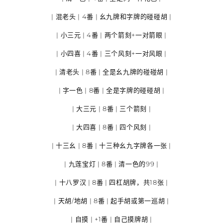
|
混老头
| 4番 | 幺九牌和字牌的碰碰胡 |
|
小三元
| 4番 | 两个箭刻+一对箭眼 |
|
小四喜
| 4番 | 三个风刻+一对风眼 |
|
清老头
| 8番 | 全是幺九牌的碰碰胡 |
|
字一色
| 8番 | 全是字牌的碰碰胡 |
|
大三元
| 8番 | 三个箭刻 |
|
大四喜
| 8番 | 四个风刻 |
|
十三幺
| 8番 | 十三种幺九字牌各一张 |
|
九莲宝灯
| 8番 | 清一色的99 |
|
十八罗汉
| 8番 | 四杠胡牌，共18张 |
|
天胡/地胡
| 8番 | 起手胡或第一巡胡 |
|
自摸
| +1番 | 自己摸牌胡 |