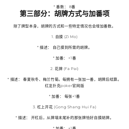
*
番数
：
8番
第三部分：胡牌方式与加番项
除了牌型本身，胡牌的方式和一些特定情况也会增加番数。
1.
自摸 (Zi Mo)
*
描述
： 自己摸到所需的胡牌。
*
加番
：
+1番
2.
花牌 (Fa Pai)
*
描述
： 春夏秋冬、梅兰竹菊。每拥有一张加一番，胡牌后结算。
红龙扑克poker官网版
*
加番
：
每张+1番
3.
杠上开花 (Gong Shang Hui Fa)
*
描述
： 开杠后，从牌墙末尾补的那张牌恰好自摸胡牌。
*
加番
：
+1番