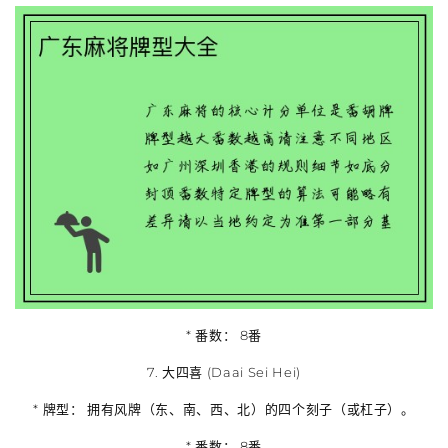
*
番数
：
8番
7.
大四喜 (Daai Sei Hei)
*
牌型
： 拥有风牌（东、南、西、北）的四个刻子（或杠子）。
*
番数
：
8番