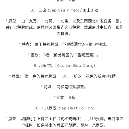
8.
十三幺 (Sap Saam Yao) / 国士无双
*
牌型
： 由一九万、一九筒、一九条，以及东南西北中发白各一张，
共计13种牌组成。胡牌时必须集齐这13种牌，然后胡其中任意一张作
为将眼。
*
特点
： 属于
特殊牌型
，不遵循通常的4组1对模式。
*
番数
：
8番
（部分地区为13番或更高）。
9.
九莲宝灯 (Kau Lin Bou Dang)
*
牌型
： 清一色的特定牌型：`99`，听这一花色的所有9张牌。
*
特点
： 同样是
特殊牌型
。
*
番数
：
8番
10.
十八罗汉 (Sap Baat Lo Hon)
*
牌型
： 胡牌时手上有四个杠（明杠或暗杠），共18张牌。当开第四
个杠时，如果补来的牌正好胡牌，即为十八罗汉。