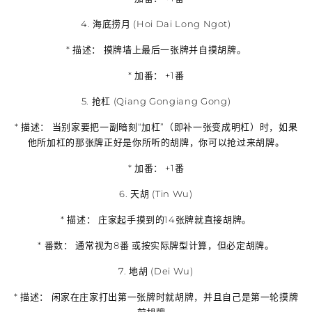
4.
海底捞月 (Hoi Dai Long Ngot)
*
描述
： 摸牌墙上最后一张牌并自摸胡牌。
*
加番
：
+1番
5.
抢杠 (Qiang Gongiang Gong)
*
描述
： 当别家要把一副暗刻“加杠”（即补一张变成明杠）时，如果
他所加杠的那张牌正好是你所听的胡牌，你可以抢过来胡牌。
*
加番
：
+1番
6.
天胡 (Tin Wu)
*
描述
： 庄家起手摸到的14张牌就直接胡牌。
*
番数
： 通常视为
8番
或按实际牌型计算，但必定胡牌。
7.
地胡 (Dei Wu)
*
描述
： 闲家在庄家打出第一张牌时就胡牌，并且自己是第一轮摸牌
前胡牌。