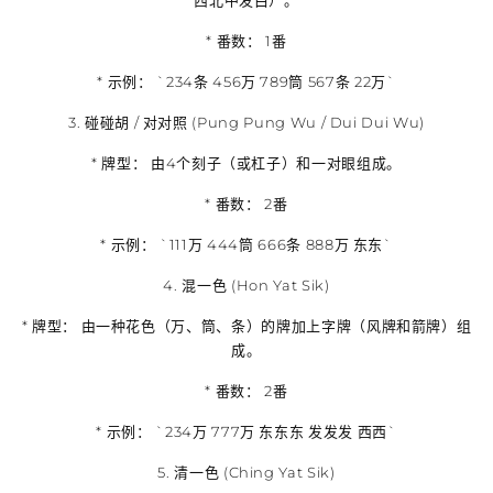
西北中发白）。
*
番数
：
1番
*
示例
： `234条 456万 789筒 567条 22万`
3.
碰碰胡 / 对对照 (Pung Pung Wu / Dui Dui Wu)
*
牌型
： 由4个刻子（或杠子）和一对眼组成。
*
番数
：
2番
*
示例
： `111万 444筒 666条 888万 东东`
4.
混一色 (Hon Yat Sik)
*
牌型
： 由一种花色（万、筒、条）的牌加上字牌（风牌和箭牌）组
成。
*
番数
：
2番
*
示例
： `234万 777万 东东东 发发发 西西`
5.
清一色 (Ching Yat Sik)