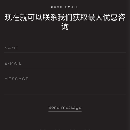
PUSH EMAIL
现在就可以联系我们获取最大优惠咨
询
NAME
E-MAIL
MESSAGE
Send message