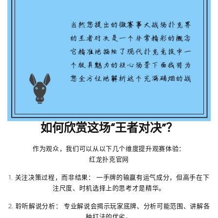
如何欣赏这场“王者对决”？
作为观众，我们可以从以下几个维度提升观赛体验：
红龙扑克官网
1.
关注决策过程，而非结果：
一手牌的输赢有运气成分，但高手在下
注尺度、时机选择上的思考才是精华。
2.
聆听解说分析：
专业解说会揭示玩家底牌、分析可能范围、讲解各
种打法的优劣。