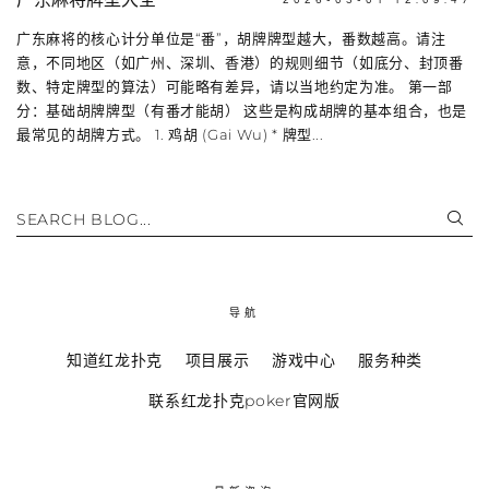
广东麻将牌型大全
2026-03-01 12:09:47
广东麻将的核心计分单位是“番”，胡牌牌型越大，番数越高。请注
意，不同地区（如广州、深圳、香港）的规则细节（如底分、封顶番
数、特定牌型的算法）可能略有差异，请以当地约定为准。 第一部
分：基础胡牌牌型（有番才能胡） 这些是构成胡牌的基本组合，也是
最常见的胡牌方式。 1. 鸡胡 (Gai Wu) * 牌型...
SEARCH BLOG...
导航
知道红龙扑克
项目展示
游戏中心
服务种类
联系红龙扑克poker官网版