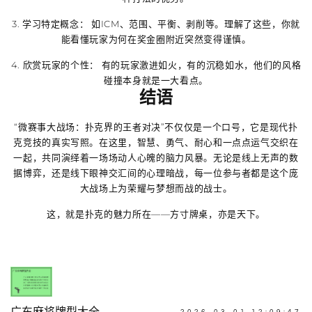
3.
学习特定概念：
如ICM、范围、平衡、剥削等。理解了这些，你就
能看懂玩家为何在奖金圈附近突然变得谨慎。
4.
欣赏玩家的个性：
有的玩家激进如火，有的沉稳如水，他们的风格
碰撞本身就是一大看点。
结语
“微赛事大战场：扑克界的王者对决”不仅仅是一个口号，它是现代扑
克竞技的真实写照。在这里，智慧、勇气、耐心和一点点运气交织在
一起，共同演绎着一场场动人心魄的脑力风暴。无论是线上无声的数
据博弈，还是线下眼神交汇间的心理暗战，每一位参与者都是这个庞
大战场上为荣耀与梦想而战的战士。
这，就是扑克的魅力所在——方寸牌桌，亦是天下。