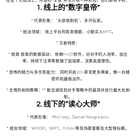
在这个大战场上，所谓的“王者”并非只有一种形态，他们各有千秋：
1. 线上的“数字皇帝”
*
代表形象：
“头部收割机”、多开玩家。
*
统治领域：
线上平台的各类微额、小额买入MTT。
*
王者特质：
*
极致
极致的数据驱动：
依赖HUD软件，对对手的入池率、加注
率、持续下注率等数据了如指掌，决策高度理性。
*
恐怖的精力与多任务能力：
同时开启20+甚至更多牌桌，像一台精
密的机器般运作。
*
无情的剥削策略：** 能迅速找到对手策略中的漏洞并进行最大化剥
削。
2. 线下的“读心大师”
*
代表形象：
Phil Ivey, Daniel Negreanu
*
统治领域：
WSOP、WPT、Triton等现场豪客赛及大型锦标赛。