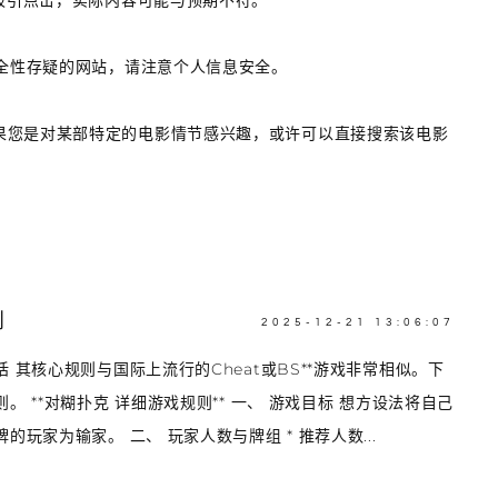
吸引点击，实际内容可能与预期不符。
全性存疑的网站，请注意个人信息安全。
果您是对某部特定的电影情节感兴趣，或许可以直接搜索该电影
则
2025-12-21 13:06:07
 说瞎话 话 其核心规则与国际上流行的Cheat或BS**游戏非常相似。下
 **对糊扑克 详细游戏规则** 一、 游戏目标 想方设法将自己
玩家为输家。 二、 玩家人数与牌组 * 推荐人数...