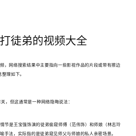
打徒弟的视频大全
的视频，网络搜索结果中主要指向一些影视作品的片段或带有擦边
息整理如下。
有关，但这通常是一种网络隐晦说法：
个情节是王宝强饰演的徒弟偷窥师傅（范伟饰）和师娘（林志玲
的隐喻手法，实际指的是徒弟窥见师父与师娘的私人亲密场景。