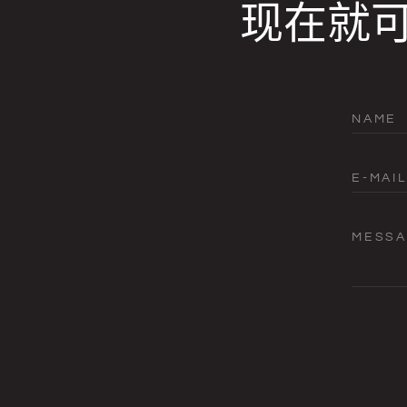
现在就
NAME
E-MAIL
MESS