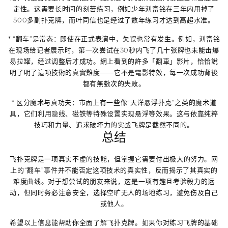
定性
。这需要长时间的刻苦练习，例如少年刘富铭在三年内用掉了
500多副扑克牌，而叶同信也是经过了数年练习才达到高超水准。
*
“翻车”是常态
：即使在正式表演中，失误也常有发生。例如，刘富铭
在现场给记者展示时，第一次尝试在30秒内飞了几十张牌也未能击爆
易拉罐，经过调整后才成功。網上看到的許多「翻車」影片，恰恰說
明了明了這項技術的真實難度——它不是電影特效，每一次成功背後
都有無數次的失敗。
*
区分魔术与真功夫
：市面上有一些像“天洋悬浮扑克”之类的魔术道
具，它们利用隐线、磁铁等特殊设置实现悬浮等效果。这与依靠纯粹
技巧和力量、追求破坏力的实战飞牌是截然不同的。
总结
飞扑克牌是一项
真实不虚的技能
，但掌握它需要付出极大的努力。网
上的“翻车”事件并不能否定这项技术的真实性，反而揭示了其真实的
难度曲线。对于想尝试的朋友来说，这是一项有趣且考验毅力的运
动，但同时务必
注意安全，选择空旷无人的场地练习，避免伤及自己
或他人
。
希望以上信息能帮助你全面了解飞扑克牌。如果你对练习飞牌的基础