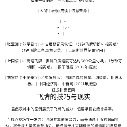
|
人物
|
表现/成绩
|
信息来源
|
| :--
| :--
| : |
|
张亚洲 ("能量君")
| ✅
吉尼斯纪录认证
：1分钟飞牌切断41根黄瓜；1
分钟飞牌点亮29根火柴。 | 吉尼斯世界纪录官网 |
|
叶同信
| ✅
高速飞牌
：据称飞牌速度可达约360公里/小时；1分钟可
切断16根黄瓜。 | 扬子晚报 (2012年报道) |
|
刘富铭 ("小发哥")
| ✅
实况展示
：飞牌击爆易拉罐、切黄瓜、扎进木
板。 | 中国经济网、中新网 (2021年报道) |
红龙扑克官网
飞牌的技巧与现实
虽然表格中的案例展示了飞牌的威力，但要掌握它绝非易事。
*
核心技巧在于发力
：飞牌并非依靠臂力，而是
通过手腕的瞬间抖
动，将全身力量传导至指尖，最终赋予扑克牌极高的初速度和自旋稳