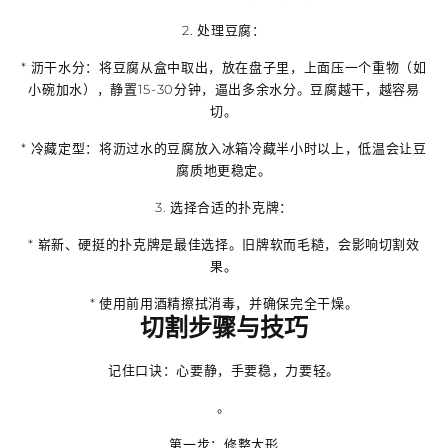
2.
处理豆腐
：
*
沥干水分
：将豆腐从盒中取出，放在盘子里，上面压一个重物（如
小碗加水），静置15-30分钟，逼出多余水分。
豆腐越干，越容易
切
。
*
冷藏定型
：将沥过水的豆腐放入冰箱冷藏半小时以上，低温会让豆
腐质地更稳定。
3.
选择合适的扑克牌
：
*
崭新、硬挺的扑克牌
是最佳选择。旧牌软而毛糙，会影响切割效
果。
*
使用前用酒精擦拭消毒
，并确保完全干燥。
切割步骤与技巧
记住口诀：
心要静，手要稳，力要轻。
。
第一步：修整大形