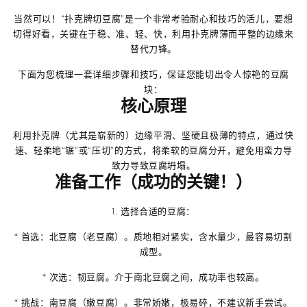
当然可以！“扑克牌切豆腐”是一个非常考验耐心和技巧的活儿，要想
切得好看，关键在于
稳、准、轻、快
，利用扑克牌薄而平整的边缘来
替代刀锋。
下面为您梳理一套详细步骤和技巧，保证您能切出令人惊艳的豆腐
块：
核心原理
利用扑克牌（尤其是崭新的）边缘平滑、坚硬且极薄的特点，通过快
速、轻柔地“锯”或“压切”的方式，将柔软的豆腐分开，避免用蛮力导
致力导致豆腐坍塌。
准备工作（成功的关键！）
1.
选择合适的豆腐
：
*
首选：北豆腐（老豆腐）
。质地相对紧实，含水量少，最容易切割
成型。
*
次选：韧豆腐
。介于南北豆腐之间，成功率也较高。
*
挑战：南豆腐（嫩豆腐）
。非常娇嫩，极易碎，不建议新手尝试。