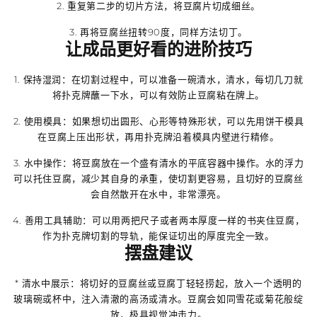
2. 重复第二步的切片方法，将豆腐片切成细丝。
3. 再将豆腐丝扭转90度，同样方法切丁。
让成品更好看的进阶技巧
1.
保持湿润
：在切割过程中，可以准备一碗清水，清水，每切几刀就
将扑克牌蘸一下水，可以有效防止豆腐粘在牌上。
2.
使用模具
：如果想切出圆形、心形等特殊形状，可以先用饼干模具
在豆腐上压出形状，再用扑克牌沿着模具内壁进行精修。
3.
水中操作
：将豆腐放在一个盛有清水的平底容器中操作。水的浮力
可以托住豆腐，减少其自身的承重，使切割更容易，且切好的豆腐丝
会自然散开在水中，非常漂亮。
4.
善用工具辅助
：可以用两把尺子或者两本厚度一样的书夹住豆腐，
作为扑克牌切割的导轨，能保证切出的厚度完全一致。
摆盘建议
*
清水中展示
：将切好的豆腐丝或豆腐丁轻轻捞起，放入一个透明的
玻璃碗或杯中，注入清澈的高汤或清水。豆腐会如同雪花或菊花般绽
放，极具视觉冲击力。