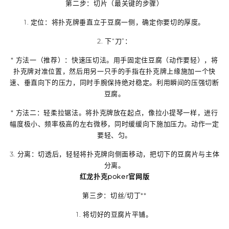
第二步：切片（最关键的步骤）
1.
定位
：将扑克牌垂直立于豆腐一侧，确定你要切的厚度。
2.
下“刀”
：
*
方法一（推荐）：快速压切法
。用手固定住豆腐（动作要轻），将
扑克牌对准位置，然后用另一只手的手指在扑克牌上缘施加一个
快
速、垂直向下的压力
，同时手腕保持绝对稳定。利用瞬间的压强切断
豆腐。
*
方法二：轻柔拉锯法
。将扑克牌放在起点，像拉小提琴一样，进行
幅度极小、频率极高
的左右微移，同时缓缓向下施加压力。动作一定
要轻、匀。
3.
分离
：切透后，轻轻将扑克牌向侧面移动，把切下的豆腐片与主体
分离。
红龙扑克poker官网版
第三步：切丝/切丁**
1. 将切好的豆腐片平铺。