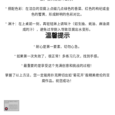
*
搭配色彩
：在洁白的豆腐上点缀几点绿色的香菜、红色的枸杞或金
色的蟹黄，形成鲜明的色彩对比。
*
淋汁
：在上桌前一刻，再轻轻淋上调味汁（如生抽、蚝油、麻油调
成的汁），避免过早倒入导致豆腐出水变形。
温馨提示
*
耐心是第一要素
，切勿心急。
* 如果第一次失败了，很正常！多练习几次，找到手感。
* 最重要的是享受这个充满创意和挑战的过程！
掌握了以上方法，您一定能用扑克牌切出如“菊花开”般精美绝伦的豆
腐作品。祝您成功！