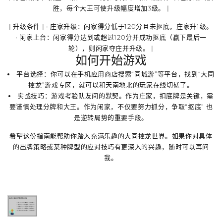
胜，
每个大王可使升级幅度增加3级
。 |
|
升级条件
| •
庄家升级
：闲家得分
低于120分
且未抠底，庄家升1级。
•
闲家上台
：闲家得分
达到或超过120分
并成功
抠底
（赢下最后一
轮），则闲家夺庄并升级。 |
如何开始游戏
平台选择
：你可以在手机应用商店搜索“同城游”等平台，找到“大同
攉龙”游戏专区，就可以和天南地北的玩家在线切磋了。
实战技巧
：游戏考验队友间的默契。作为庄家，
扣底牌
是关键，需
要谨慎处理分牌和大王。作为闲家，不仅要努力抓分，
争取“抠底”
也
是逆转局势的重要手段。
希望这份指南能帮助你踏入充满乐趣的大同攉龙世界。如果你对具体
的出牌策略或某种牌型的应对技巧有更深入的兴趣，随时可以再问
我。