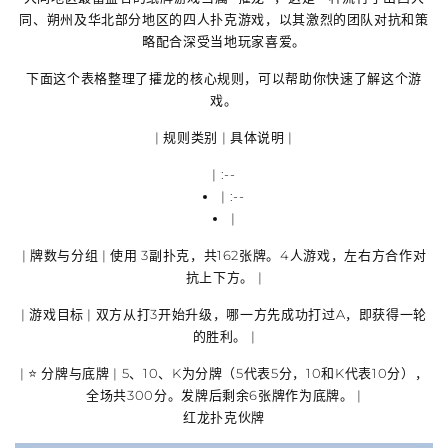
同、朔州及华北部分地区的四人扑克游戏，以其激烈的团队对抗和策
略配合深受当地玩家喜爱。
下面这个表格整理了攉龙的核心规则，可以帮助你快速了解这个游
戏。
|
规则类别
|
具体说明
|
| :--
| :--
|
|
牌数与分组
| 使用
3副扑克
，共162张牌。4人游戏，
左右方合作对
抗上下方
。 |
|
游戏目标
| 双方从
打3开始升级
，哪一方先
成功打过A
，即获得一轮
的胜利。 |
|
⭐ 分牌与底牌
|
5、10、K为分牌
（5代表5分，10和K代表10分），
全场共300分。发牌后剩余
6张牌作为底牌
。 |
红龙扑克伙牌