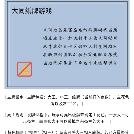
|
主牌设定
|
主牌
包括：大王、小王、
级牌
（当前打的点数）、
主花色
牌
以及
常主“2”
。 |
|
亮主规则
| 发牌过程中，玩家可
亮出级牌来确定主花色
。一张
大王
可
以亮主，而两张大王可以反掉之前亮主的大王。 |
|
特色规则
|
"摘星"（扣王）
：玩家可将
大王扣入底牌
。若己方最终获