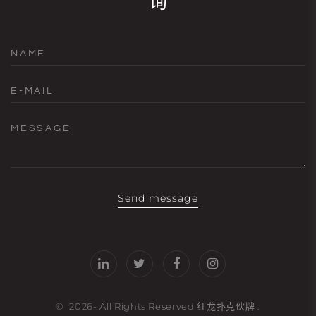
询
NAME
E-MAIL
MESSAGE
Send message
©
2026
- All Rights Reserved
红龙扑克伙牌
.