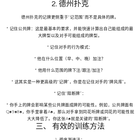
2. 德州扑克
德州扑克的记牌更侧重于“记范围”而不是具体的牌。
*
记住公共牌
：这是最基本的要求，并能快速计算出自己能组成的最
大牌型以及对手可能组成的牌型。
*
记住对手的行为模式
：
* 他在什么位置（早、中、晚）加注？
* 他用什么范围的牌下注/跟注/加注？
* 这其实是一种更高级的“记牌”，你是在记住对手的“牌风库”。
*
记住“阻断牌”
：
* 你手上的牌会影响某些公共牌面成牌的可能性。例如，公共牌面有
Q♠9♠8♠，你手里拿着A♠，那么对手拿到同花听牌或同花的可能性就
大大降低了。你这张A♠就是关键的“阻断牌”。
三、 有效的训练方法
1.
循序渐进法
：