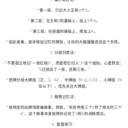
*
第一局
：只记大小王和4个2。
*
第二局
：在王和2的基础上，加上2个A。
*
第三局
：在前面的基础上，再加上K。
* 如此类推，逐步增加记忆的牌张，让你的大脑慢慢适应这个负荷。
2.
分组归类法
：
* 不要孤立地记“一张红桃5”，而是把它归入“5”这个组别。心里默念：
“5已经出了一张，还剩三张。”
* 把牌分成
大牌组（王、2、A）、中牌组（K,Q,J,10）、小牌组（9
及以下）
，优先关注大牌组。
3.
联想记忆法
：
* 给特定的出牌场景编故事。例如，“农民甲用三个2炸了地主的三个
A”，这个故事本身就帮你记住了2和A的消耗情况。
4.
复盘练习
：