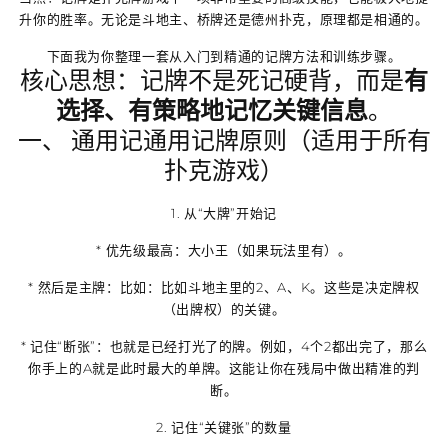
升你的胜率。无论是斗地主、桥牌还是德州扑克，原理都是相通的。
下面我为你整理一套从入门到精通的记牌方法和训练步骤。
核心思想：记牌不是死记硬背，而是
有
选择、有策略地记忆关键信息
。
一、 通用记通用记牌原则（适用于所有
扑克游戏）
1.
从“大牌”开始记
*
优先级最高
：大小王（如果玩法里有）。
*
然后是主牌
：比如：比如斗地主里的2、A、K。这些是决定牌权
（出牌权）的关键。
*
记住“断张”
：也就是已经打光了的牌。例如，4个2都出完了，那么
你手上的A就是此时最大的单牌。这能让你在残局中做出精准的判
断。
2.
记住“关键张”的数量