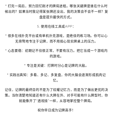
* 打完一局后，努力回忆刚才的牌局进程。哪张关键牌是谁在什么时
候出的？如果当时我记得某张牌还没出，我的决策会不会不一样？复
盘是提升最快的方式。
5.
使用在线工具或APP
：
* 很多在线扑克平台或有单机扑克游戏，是绝佳的练习场。你可以心
无旁骛地专注于记牌，而不用担心现实牌桌上的压力。
*
心态要稳
：初期记不住很正常，不要有压力。把它当成一个游戏内
的游戏。
*
专注是关键
：打牌时分心是记牌的大敌。
*
实践出真知
：多看、多记、多复盘，你的大脑会逐渐形成肌肉记
忆。
记住，记牌的最终目的不是为了炫耀记忆力，而是为了
做出更优的决
策
。当你清楚地知道还有什么大牌在外、对手可能有什么牌型时，你
就能像开了“透视挂”一样，从容地掌控整个牌局。
祝你早日成为记牌高手！