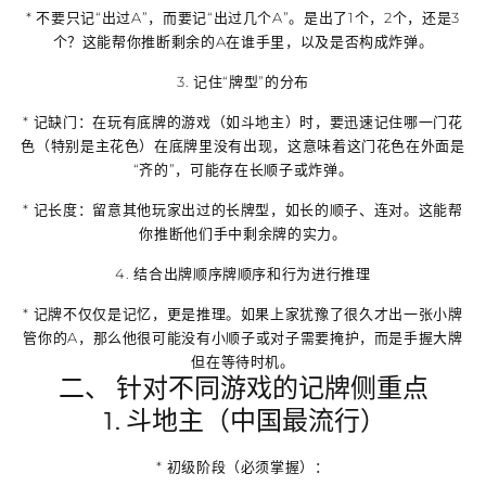
* 不要只记“出过A”，而要记“出过几个A”。是出了1个，2个，还是3
个？这能帮你推断剩余的A在谁手里，以及是否构成炸弹。
3.
记住“牌型”的分布
*
记缺门
：在玩有底牌的游戏（如斗地主）时，要迅速记住哪一门花
色（特别是主花色）在底牌里没有出现，这意味着这门花色在外面是
“齐的”，可能存在长顺子或炸弹。
*
记长度
：留意其他玩家出过的长牌型，如长的顺子、连对。这能帮
你推断他们手中剩余牌的实力。
4.
结合出牌顺序牌顺序和行为进行推理
* 记牌不仅仅是记忆，更是
推理
。如果上家犹豫了很久才出一张小牌
管你的A，那么他很可能没有小顺子或对子需要掩护，而是手握大牌
但在等待时机。
二、 针对不同游戏的记牌侧重点
1. 斗地主（中国最流行）
*
初级阶段（必须掌握）
：