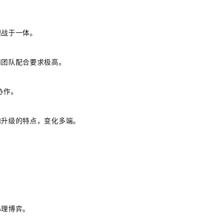
理战于一体。
和团队配合要求极高。
协作。
和升级的特点，变化多端。
心理博弈。