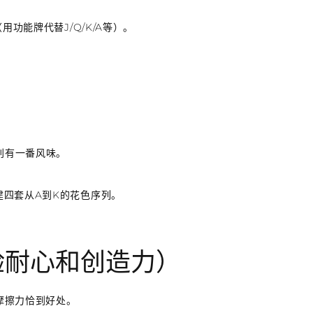
功能牌代替J/Q/K/A等）。
别有一番风味。
建四套从A到K的花色序列。
验耐心和创造力）
摩擦力恰到好处。