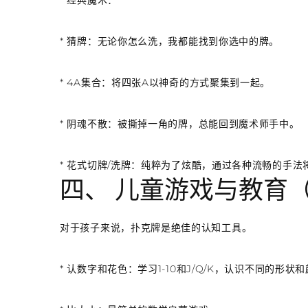
*
经典魔术
：
*
猜牌
：无论你怎么洗，我都能找到你选中的牌。
*
4A集合
：将四张A以神奇的方式聚集到一起。
*
阴魂不散
：被撕掉一角的牌，总能回到魔术师手中。
*
花式切牌/洗牌
：纯粹为了炫酷，通过各种流畅的手法
四、 儿童游戏与教育
对于孩子来说，扑克牌是绝佳的认知工具。
*
认数字和花色
：学习1-10和J/Q/K，认识不同的形状