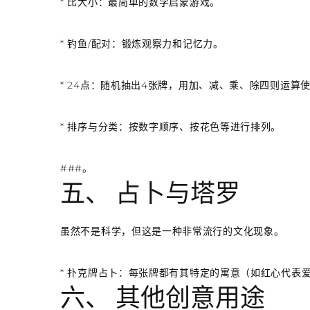
*
比大小
：最简单的数学启蒙游戏。
*
钓鱼/配对
：锻炼观察力和记忆力。
*
24点
：随机抽出4张牌，用加、减、乘、除四则运算使
*
排序与分类
：按数字顺序、按花色等进行排列。
###。
五、 占卜与塔罗
虽然不是科学，但这是一种非常流行的文化现象。
*
扑克牌占卜
：每张牌都有其特定的寓意（如红心代表
六、 其他创意用途