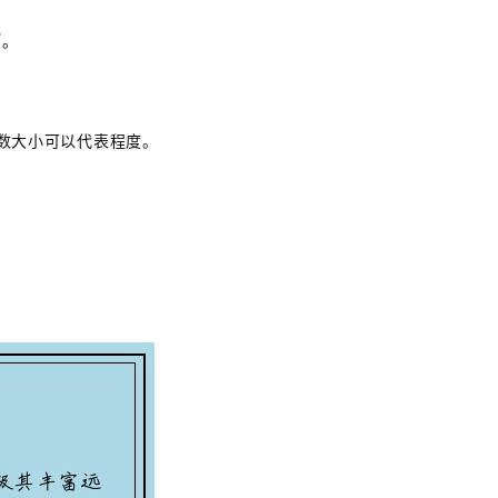
币。
点数大小可以代表程度。
。