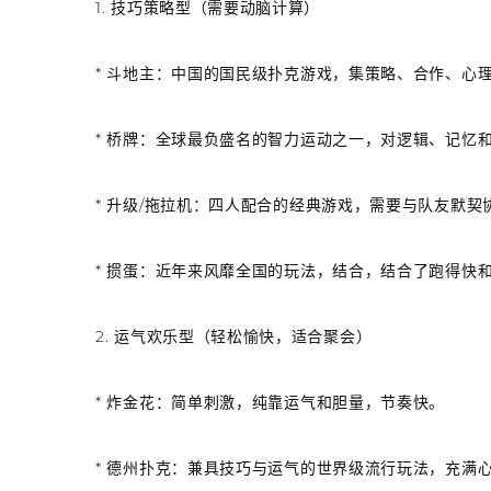
1. 技巧策略型（需要动脑计算）
*
斗地主
：中国的国民级扑克游戏，集策略、合作、心
*
桥牌
：全球最负盛名的智力运动之一，对逻辑、记忆
*
升级/拖拉机
：四人配合的经典游戏，需要与队友默契
*
掼蛋
：近年来风靡全国的玩法，结合，结合了跑得快
2. 运气欢乐型（轻松愉快，适合聚会）
*
炸金花
：简单刺激，纯靠运气和胆量，节奏快。
*
德州扑克
：兼具技巧与运气的世界级流行玩法，充满