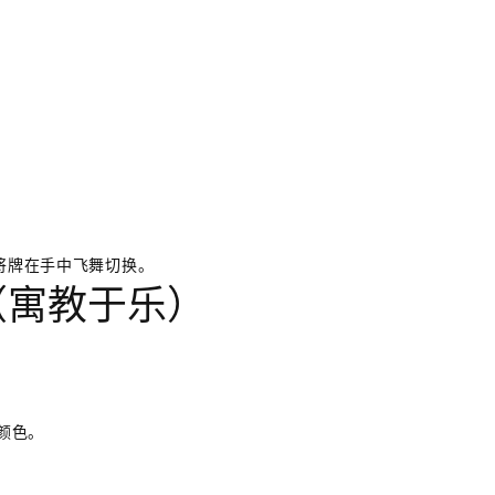
将牌在手中飞舞切换。
（寓教于乐）
和颜色。