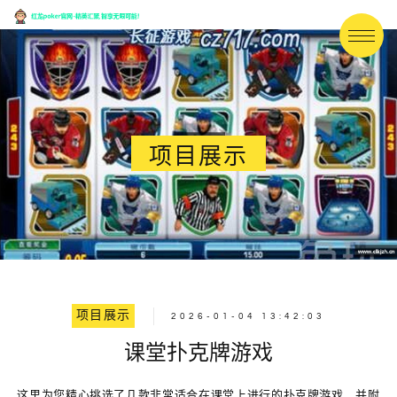
项目展示
项目展示
2026-01-04 13:42:03
课堂扑克牌游戏
这里为您精心挑选了几款非常适合在课堂上进行的扑克牌游戏，并附