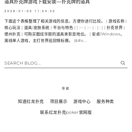
道具扑克牌游戏下载安装—扑克牌的道具
2026-01-05 11:54:32
下面这个表格整理了相关游戏的信息，方便你进行比较。 | 游戏名称 |
核心玩法 | 道具/皮肤系统 | 平台与特色 | | :-- | :-- | : | : | | 扑克世界 |
德州扑克 | 可购买酷炫华丽的道具来彰显地位。 | 安卓/Windows，
离线单人游戏，主打世界巡回锦标赛。 |&#x...
SEARCH BLOG...
导航
知道红龙扑克
项目展示
游戏中心
服务种类
联系红龙扑克poker官网版