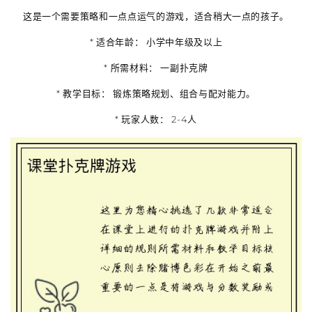
这是一个需要策略和一点点运气的游戏，适合稍大一点的孩子。
*
适合年龄：
小学中年级及以上
*
所需材料：
一副扑克牌
*
教学目标：
锻炼策略规划、组合与配对能力。
*
玩家人数：
2-4人