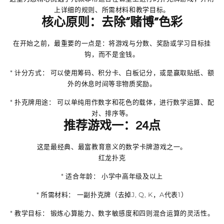
上详细的规则、所需材料和教学目标。
核心原则：去除“赌博”色彩
在开始之前，最重要的一点是：
将游戏与分数、奖励或学习目标挂
钩，而不是金钱。
*
计分方式：
可以使用筹码、积分卡、白板记分，或是赢取贴纸、额
外的休息时间等非物质奖励。
*
扑克牌用途：
可以单纯用作数字和花色的载体，进行数学运算、配
对、排序等。
推荐游戏一：24点
这是最经典、最富教育意义的数学卡牌游戏之一。
红龙扑克
*
适合年龄：
小学中高年级及以上
*
所需材料：
一副扑克牌（去掉J, Q, K，A代表1）
*
教学目标：
锻炼心算能力、数字敏感度和四则混合运算的灵活性。