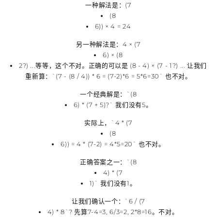
一种解法是：(7
(8
6)) × 4 = 24
另一种解法是：4 × (7
6) × (8
2?) ...等等，这个不对。正确的可以是 (8 - 4) × (7 - 1?) ... 让我们
重新算：`(7 - (8 / 4)) * 6 = (7-2)*6 = 5*6=30` 也不对。
一个经典解是：`(8
6) * (7 + 5)?` 我们没有5。
实际上，`4 * (7
(8
6)) = 4 * (7-2) = 4*5=20` 也不对。
正确答案之一：`(8
4) * (7
1)` 我们没有1。
让我们确认一个：`6 / (7
4) * 8`? 先算7-4=3, 6/3=2, 2*8=16。不对。