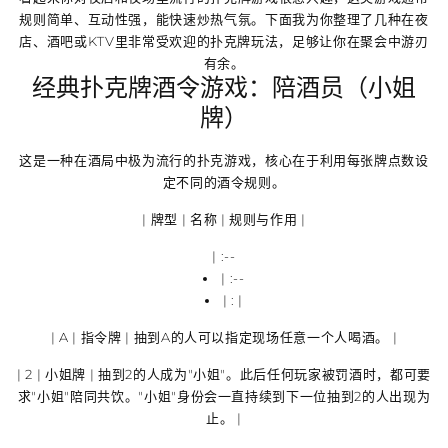
规则简单、互动性强，能快速炒热气氛。下面我为你整理了几种在夜
店、酒吧或KTV里非常受欢迎的扑克牌玩法，足够让你在聚会中游刃
有余。
经典扑克牌酒令游戏：陪酒员（小姐
牌）
这是一种在酒局中极为流行的扑克游戏，核心在于利用每张牌点数设
定不同的酒令规则。
| 牌型 | 名称 | 规则与作用 |
| :--
| :--
| : |
| A |
指令牌
| 抽到A的人可以
指定
现场任意一个人喝酒。 |
| 2 |
小姐牌
| 抽到2的人成为"小姐"。此后任何玩家被罚酒时，都可要
求"小姐"陪同共饮。"小姐"身份会一直持续到下一位抽到2的人出现为
止。 |