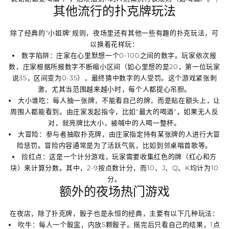
其他流行的扑克牌玩法
除了经典的"小姐牌"规则，夜场里还有其他一些有趣的扑克玩法，可
以换着花样玩：
数字陷阱
：庄家在心里默想一个0-100之间的数字。玩家依次报
数，庄家根据所报数字不断缩小区间（如心里想的是20，第一位玩家
说35，区间变为0-35），最终猜中数字的人受罚。这个游戏紧张刺
激，尤其当范围越来越小时，每个人都提心吊胆。
大小谁吃
：每人抽一张牌，
不能看自己的牌
，而是贴在额头上，让
周围人都能看到。由庄家发起指令，比如"最大的喝酒"，如果无人反
对，就亮牌比大小，被喊中的人喝一整杯。
大冒险
：参与者抽取扑克牌，由庄家指定持有某张牌的人进行
大冒
险惩罚
。冒险内容通常是为了活跃气氛，比如到邻桌唱首歌等。
捡红点
：这是一个计分游戏，玩家需要收集
红色的牌（红心和方
块）
来计算分数。其中，2-9按点数计分，而10、J、Q、K均计为10
分。
额外的夜场热门游戏
在夜店，除了扑克牌，骰子也是永恒的经典，主要有以下几种玩法：
吹牛
：每人一个骰盅，内放5颗骰子。摇完后只看自己的结果，1点