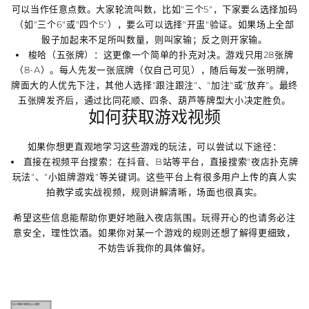
可以当作任意点数。大家轮流叫数，比如"三个5"，下家要么选择加码
（如"三个6"或"四个5"），要么可以选择"开盅"验证。如果场上全部
骰子加起来不足所叫数量，则叫家输；反之则开家输。
梭哈（五张牌）
：这更像一个简单的扑克对决。游戏只用28张牌
（8-A）。每人先发一张底牌（仅自己可见），随后每发一张明牌，
牌面大的人优先下注，其他人选择"跟注跟注"、"加注"或"放弃"。最终
五张牌发齐后，通过比
同花顺、四条、葫芦
等牌型大小决定胜负。
如何获取游戏视频
如果你想更直观地学习这些游戏的玩法，可以尝试以下途径：
直接在视频平台搜索
：在
抖音、B站
等平台，直接搜索"
夜店扑克牌
玩法
"、"
小姐牌游戏
"等关键词。这些平台上有很多用户上传的
真人实
拍教学或实战视频
，规则讲解清晰，场面也很真实。
希望这些信息能帮助你更好地融入夜店氛围。玩得开心的也请务必注
意安全，理性饮酒。如果你对某一个游戏的规则还想了解得更细致，
不妨告诉我你的具体偏好。