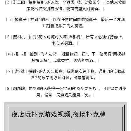
| 3 |
逛三园
| 抽到抽到3的人说一个品类（如"动物园"），其他人按顺
序说出该类别的事物，说错或重复则罚酒。 |
| 4 |
摸鼻子
| 抽到4的人可以在任意时间偷偷
摸鼻子
，最后一个发现
并跟着摸鼻子的人罚酒。 |
| 5 |
照相机
| 抽到5的人可随时大喊"
照相机
"，所有人必须保持静止，
乱动者罚酒。 |
| 6 |
扭一扭
| 抽到6的人先说"
一棵柳树扭一扭
"，下一位需说"两棵柳
树扭两扭"，以此类推，说错者罚酒。 |
| 7 |
逢7过
| 抽到7的人起头报数，玩家依次往下数，遇到
7的倍数或
含7的数字
则必须跳过，出错者罚酒。 |
| 8 |
厕所牌
| 抽到8的人获得一张宝贵的"
厕所豁免权
"，可在需要时使
用。通常一局游戏只能用一次。 |