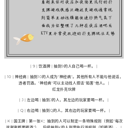
| 9 |
饮酒牌
| 抽到9的人
自己喝一杯
。 |
| 10 |
神经病
| 抽到10的人成为"神经病"。其他所有人
不能与他说话
，
违者罚酒。"神经病"可以主动找人搭话"陷害"他人。 |
红龙扑克伙牌
| J |
左边喝
| 抽到J的人，其
左边的玩家
要喝一杯。 |
| Q |
右边喝
| 抽到Q的人，其
右边的玩家
要喝一杯。 |
| K |
国王牌
| 第一张K：抽到的人可以
制定一条特殊规则
（例如"每次
说谢谢都要喝酒"），后续抽到K的人则需执行该规则（如喝酒）。 |