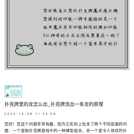
扑克牌里的龙怎么出_扑克牌洗出一条龙的原理
2025-12-29 11:55:59
您好！您这个问题非常有趣，因为它实际上包含了两个不同层面的问
题：一个是指扑克牌游戏中的一种牌型组合，另一个是令人惊叹的扑