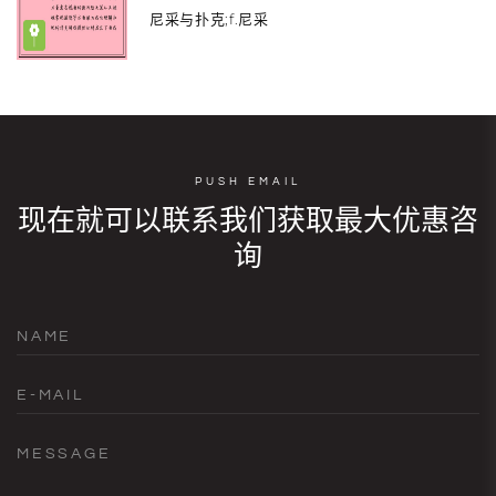
尼采与扑克;f.尼采
PUSH EMAIL
现在就可以联系我们获取最大优惠咨
询
NAME
E-MAIL
MESSAGE