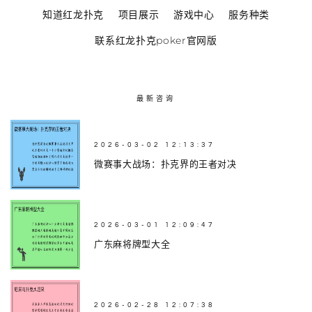
知道红龙扑克
项目展示
游戏中心
服务种类
联系红龙扑克poker官网版
最新咨询
2026-03-02 12:13:37
微赛事大战场：扑克界的王者对决
2026-03-01 12:09:47
广东麻将牌型大全
2026-02-28 12:07:38