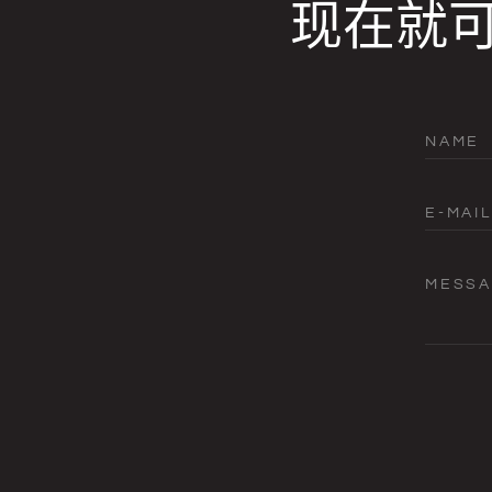
现在就
NAME
E-MAIL
MESS