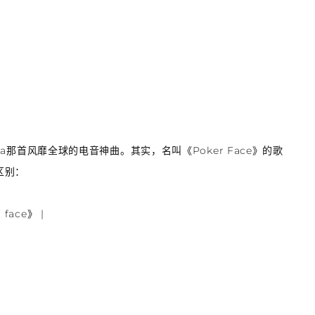
aga那首风靡全球的电音神曲。其实，名叫《Poker Face》的歌
区别：
 face》
|