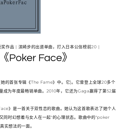
奖作品 | 滨崎步的
出道单曲
，打入日本公信榜前20 |
Poker Face》
在她的首张专辑《The Fame》中。它]。它曾登上
全球20多个
销量成为
年度最畅销单曲
。2010年，它还为Gaga赢得了第
52届
 Face》是一首关于
双性恋
的歌曲。她认为这首歌表达了她个人
同时幻想着与女人在一起"的心理状态。歌曲中的"poker
露真实想法的一面。