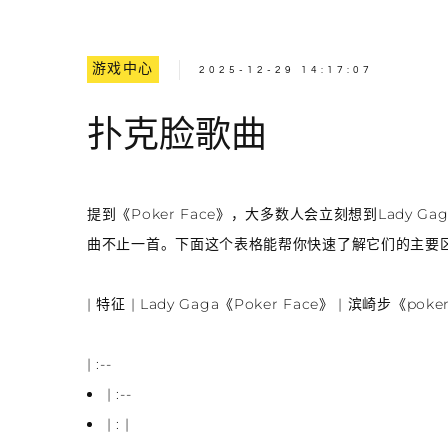
游戏中心
2025-12-29 14:17:07
扑克脸歌曲
提到《Poker Face》，大多数人会立刻想到Lady G
曲不止一首。下面这个表格能帮你快速了解它们的主要
| 特征 |
Lady Gaga《Poker Face》
|
滨崎步《poker
| :--
| :--
| : |