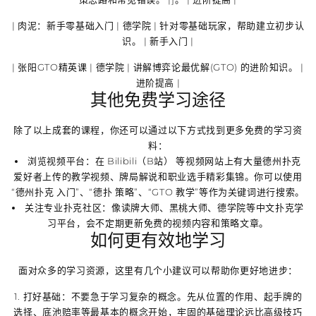
|
肉泥：新手零基础入门
| 德学院 | 针对零基础玩家，帮助建立初步认
识。 | 新手入门 |
|
张阳GTO精英课
| 德学院 | 讲解
博弈论最优解(GTO)
的进阶知识。 |
进阶提高 |
其他免费学习途径
除了以上成套的课程，你还可以通过以下方式找到更多免费的学习资
料：
浏览视频平台
：在
Bilibili（B站）
等视频网站上有大量德州扑克
爱好者上传的教学视频、牌局解说和职业选手精彩集锦。你可以使用
“德州扑克 入门”、“德扑 策略”、“GTO 教学”等作为关键词进行搜索。
关注专业扑克社区
：像
读牌大师
、
黑桃大师
、
德学院
等中文扑克学
习平台，会不定期更新免费的视频内容和策略文章。
如何更有效地学习
面对众多的学习资源，这里有几个小建议可以帮助你更好地进步：
1.
打好基础
：不要急于学习复杂的概念。先从
位置的作用
、
起手牌的
选择
、
底池赔率
等最基本的概念开始，牢固的基础理论远比高级技巧