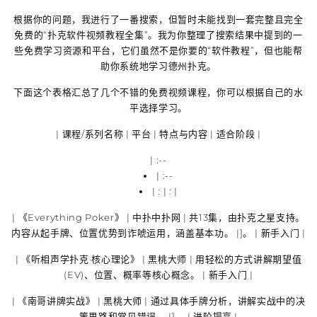
根据你的问题，我进行了一番搜索，但暂时未能找到一套完整且完全
免费的“扑克软件视频教程全集”。我为你整理了搜索结果中提到的一
些免费学习资源和平台，它们虽然不是你要的“软件教程”，但也能帮
助你系统地学习德州扑克。
下面这个表格汇总了几个不错的免费视频课程，你可以根据自己的水
平选择学习。
| 课程/系列名称 | 平台 | 特点与内容 | 适合阶段 |
| :--
| :--
| : | : |
|
《Everything Poker》
| 中扑中扑网 | 共13集，由扑克之星支持。
内容从起手牌、位置优势到诈唬运用，涵盖基本功。 |]。 | 新手入门 |
|
《听相声学扑克·核心理论》
| 黑桃大师 | 用轻松的方式讲解
期望值
(EV)
、
位置
、
概率
等核心概念。 | 新手入门 |
|
《南哥讲牌实战》
| 黑桃大师 | 通过具体手牌分析，讲解实战中的决
策思路和常见错误。 |]。 | 进阶提高 |