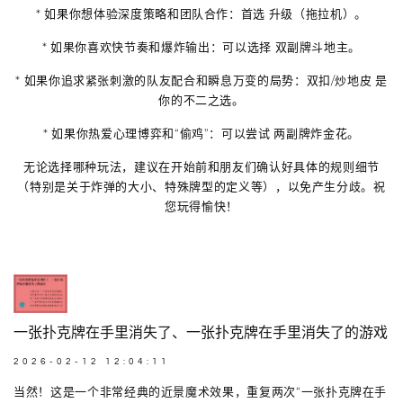
*
如果你想体验深度策略和团队合作
：首选
升级（拖拉机）
。
*
如果你喜欢快节奏和爆炸输出
：可以选择
双副牌斗地主
。
*
如果你追求紧张刺激的队友配合和瞬息万变的局势
：
双扣/炒地皮
是
你的不二之选。
*
如果你热爱心理博弈和“偷鸡”
：可以尝试
两副牌炸金花
。
无论选择哪种玩法，建议在开始前和朋友们确认好具体的规则细节
（特别是关于炸弹的大小、特殊牌型的定义等），以免产生分歧。祝
您玩得愉快！
一张扑克牌在手里消失了、一张扑克牌在手里消失了的游戏
2026-02-12 12:04:11
当然！这是一个非常经典的近景魔术效果，重复两次“一张扑克牌在手