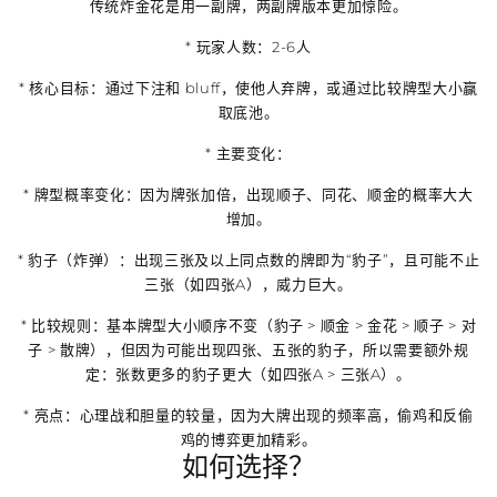
传统炸金花是用一副牌，两副牌版本更加惊险。
*
玩家人数
：2-6人
*
核心目标
：通过下注和 bluff，使他人弃牌，或通过比较牌型大小赢
取底池。
*
主要变化
：
*
牌型概率变化
：因为牌张加倍，出现顺子、同花、顺金的概率大大
增加。
*
豹子（炸弹）
：出现三张及以上同点数的牌即为“豹子”，且可能不止
三张（如四张A），威力巨大。
*
比较规则
：基本牌型大小顺序不变（豹子 > 顺金 > 金花 > 顺子 > 对
子 > 散牌），但因为可能出现四张、五张的豹子，所以需要额外规
定：张数更多的豹子更大（如四张A > 三张A）。
*
亮点
：心理战和胆量的较量，因为大牌出现的频率高，偷鸡和反偷
鸡的博弈更加精彩。
如何选择？