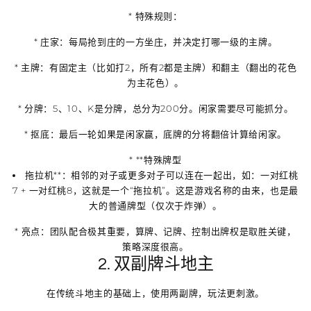
*
特殊规则
：
*
庄家
：每局抢到庄的一方坐庄，并决定打哪一级的主牌。
*
主牌
：有固定主（比如打2，所有2都是主牌）和翻主（翻出的花色
为主花色）。
*
分牌
：5、10、K是分牌，总分为200分。闲家需要尽可能抓分。
*
抠底
：最后一轮如果是闲家赢，底牌的分将翻倍计算给闲家。
* **特殊牌型
拖拉机**：相邻的对子或更多对子可以连在一起出，如：一对红桃
7 + 一对红桃8，这就是一个“拖拉机”。这是游戏名称的由来，也是最
大的普通牌型（仅次于炸弹）。
*
亮点
：团队配合极其重要，算牌、记牌、控制出牌权是取胜关键，
策略深度很高。
2. 双副牌斗地主
在传统斗地主的基础上，使用两副牌，玩法更刺激。