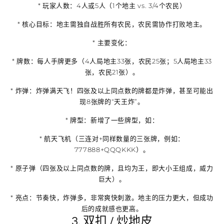
*
玩家人数
：4人或5人（1个地主 vs. 3/4个农民）
*
核心目标
：地主需独自战胜所有农民，农民需协作打败地主。
*
主要变化
：
*
牌数
：每人手牌更多（4人局地主33张，农民25张；5人局地主33
张，农民21张）。
*
炸弹
：炸弹满天飞！四张及以上同点数的牌都是炸弹，甚至可能出
现8张牌的“天王炸”。
*
牌型
：新增了一些牌型，如：
*
航天飞机
（三连对+同样数量的三张牌，例如：
777888+QQQKKK）。
*
原子弹
（四张及以上同点数的牌，且均为王，即大小王组成，威力
巨大）。
*
亮点
：节奏快，炸弹多，非常爽快刺激。地主的压力更大，但成功
后的成就感也更高。
3. 双扣 / 炒地皮