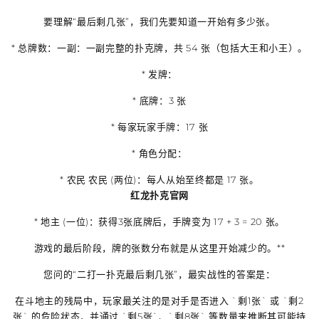
要理解“最后剩几张”，我们先要知道一开始有多少张。
*
总牌数
：一副：一副完整的扑克牌，共
54 张
（包括大王和小王）。
*
发牌
：
* 底牌：
3 张
* 每家玩家手牌：
17 张
*
角色分配
：
*
农民
农民 (两位)
：每人从始至终都是
17 张
。
红龙扑克官网
*
地主 (一位)
：获得3张底牌后，手牌变为
17 + 3 = 20 张
。
游戏的最后阶段，牌的张数分布就是从这里开始减少的。**
您问的“二打一扑克最后剩几张”，最实战性的答案是：
在斗地主的残局中，玩家最关注的是对手是否进入 `剩1张` 或 `剩2
张` 的危险状态，并通过 `剩5张`、`剩8张` 等数量来推断其可能持